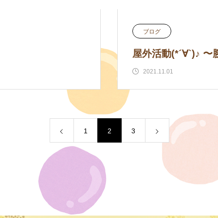
ブログ
屋外活動(*´∀`)♪
2021.11.01
1
2
3